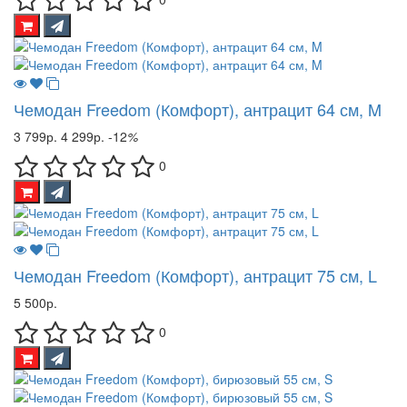
Чемодан Freedom (Комфорт), антрацит 64 см, M
3 799р.
4 299р.
-12
%
0
Чемодан Freedom (Комфорт), антрацит 75 см, L
5 500р.
0