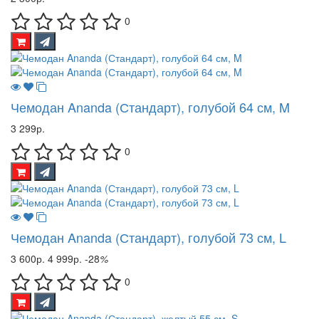
0
Чемодан Ananda (Стандарт), голубой 64 см, M
3 299р.
0
Чемодан Ananda (Стандарт), голубой 73 см, L
3 600р.
4 999р.
-28
%
0