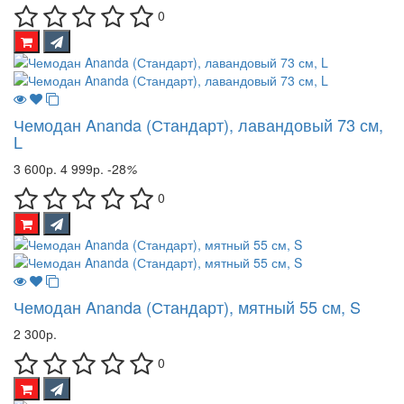
0
Чемодан Ananda (Стандарт), лавандовый 73 см,
L
3 600р.
4 999р.
-28
%
0
Чемодан Ananda (Стандарт), мятный 55 см, S
2 300р.
0