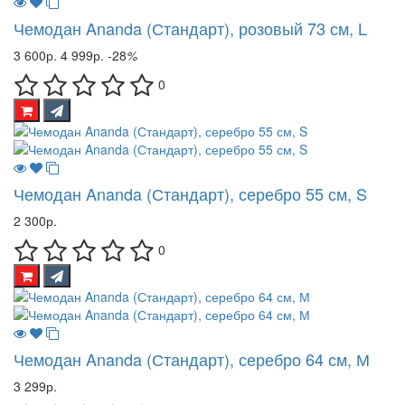
Чемодан Ananda (Стандарт), розовый 73 см, L
3 600р.
4 999р.
-28
%
0
Чемодан Ananda (Стандарт), серебро 55 см, S
2 300р.
0
Чемодан Ananda (Стандарт), серебро 64 см, М
3 299р.