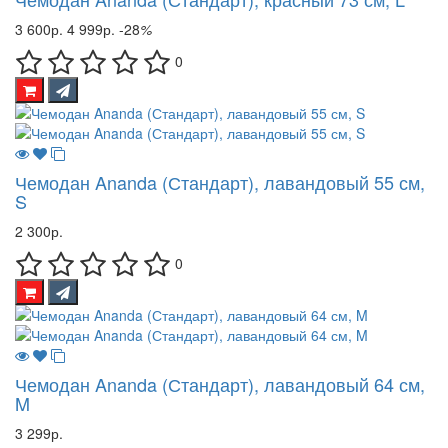
3 600р.
4 999р.
-28
%
0
Чемодан Ananda (Стандарт), лавандовый 55 см,
S
2 300р.
0
Чемодан Ananda (Стандарт), лавандовый 64 см,
M
3 299р.