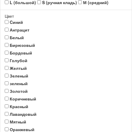
L (большой)
S (ручная кладь)
М (средний)
Цвет
Cиний
Антрацит
Белый
Бирюзовый
Бордовый
Голубой
Желтый
Зеленый
зеленый
Золотой
Коричневый
Красный
Лавандовый
Мятный
Оранжевый