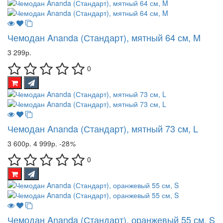
Чемодан Ananda (Стандарт), мятный 64 см, M
3 299р.
0
Чемодан Ananda (Стандарт), мятный 73 см, L
3 600р.
4 999р.
-28
%
0
Чемодан Ananda (Стандарт), оранжевый 55 см, S