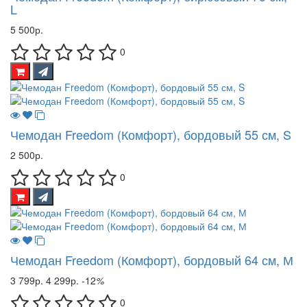
L
5 500р.
0
Чемодан Freedom (Комфорт), бордовый 55 см, S
2 500р.
0
Чемодан Freedom (Комфорт), бордовый 64 см, М
3 799р.
4 299р.
-12
%
0