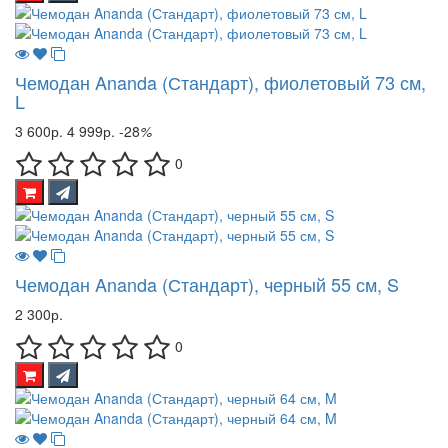
Чемодан Ananda (Стандарт), фиолетовый 73 см,
L
3 600р.
4 999р.
-28
%
0
Чемодан Ananda (Стандарт), черный 55 см, S
2 300р.
0