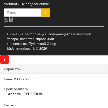
специальных предложениях
Внимание: Информация, содержащаяся в описании
товара, является справочной
(не является Публичной Офертой)
Mr.Chemodanchik © 2026
Параметры
Цена
2300
-
5500
р.
Производитель
Ananda
FREEDOM
Размер