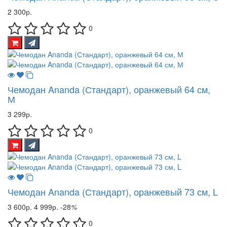
2 300р.
0
Чемодан Ananda (Стандарт), оранжевый 64 см,
М
3 299р.
0
Чемодан Ananda (Стандарт), оранжевый 73 см, L
3 600р.
4 999р.
-28
%
0