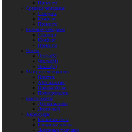
Премиум
Средние чемоданы
Стандарт
Комфорт
Премиум
Большие чемоданы
Стандарт
Комфорт
Премиум
Чехлы
Чехлы(S)
Чехлы(M)
Чехлы(L)
Материал чемоданов
Пластик
ABS пластик
Поликарбонат
Полипропилен
Бьюти-кейсы
Для косметики
Дорожный
Аксессуары
Багажные весы
Багажные ремни
Дорожные подушки