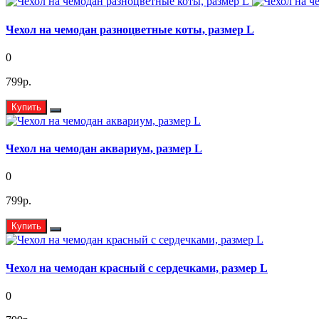
Чехол на чемодан разноцветные коты, размер L
0
799р.
Купить
Чехол на чемодан аквариум, размер L
0
799р.
Купить
Чехол на чемодан красный с сердечками, размер L
0