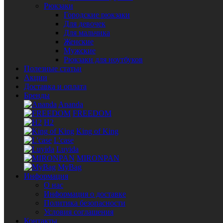
Рюкзаки
Городские рюкзаки
Для девочек
Для мальчика
Женские
Мужские
Рюкзаки для ноутбуков
Полезные статьи
Акции
Доставка и оплата
Бренды
Ananda
FREEDOM
H2
King of King
L'case
Luyida
MIRONPAN
MyBag
Информация
О нас
Информация о доставке
Политика безопасности
Условия соглашения
Контакты