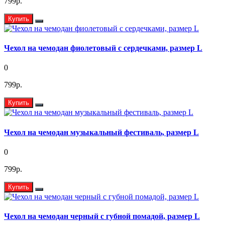
799р.
Купить
Чехол на чемодан фиолетовый с сердечками, размер L
0
799р.
Купить
Чехол на чемодан музыкальный фестиваль, размер L
0
799р.
Купить
Чехол на чемодан черный с губной помадой, размер L