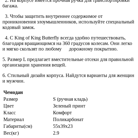
2. На корпусе имеется прочная ручка для транспортировки
багажа.
3. Чтобы защитить внутреннее содержимое от
проникновения злоумышленников, используйте специальный
кодовый замок.
4. С King of King Butterfly всегда удобно путешествовать,
благодаря вращающимся на 360 градусов колесам. Они легко
и мягко скользят по любому дорожному покрытию.
5. Размер L предлагает вместительные отсеки для правильной
организации хранения вещей.
6. Стильный дизайн корпуса. Найдутся варианты для женщин
и мужчин.
Чемодан
Размер
S (ручная кладь)
Цвет
Зеленый принт
Класс
Комфорт
Материал
Поликарбонат
Габариты(см)
55х39х23
Вес(кг)
2.9