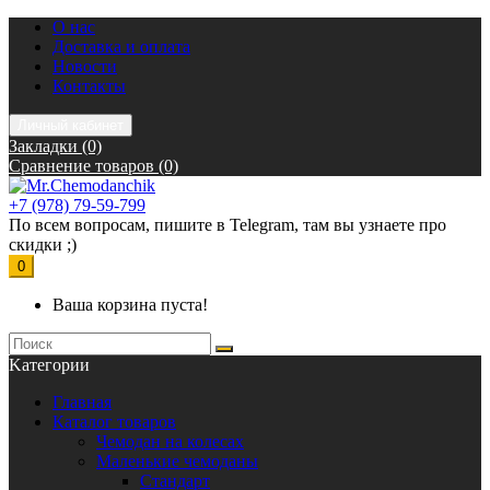
О нас
Доставка и оплата
Новости
Контакты
Личный кабинет
Закладки (0)
Сравнение товаров (0)
+7 (978) 79-59-799
По всем вопросам, пишите в Telegram, там вы узнаете про
скидки ;)
0
Ваша корзина пуста!
Kатегории
Главная
Каталог товаров
Чемодан на колесах
Маленькие чемоданы
Стандарт