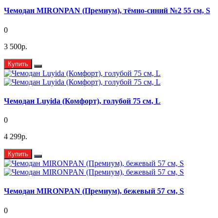
Чемодан MIRONPAN (Премиум), тёмно-синий №2 55 см, S
0
3 500р.
Купить
Чемодан Luyida (Комфорт), голубой 75 см, L
0
4 299р.
Купить
Чемодан MIRONPAN (Премиум), бежевый 57 см, S
0