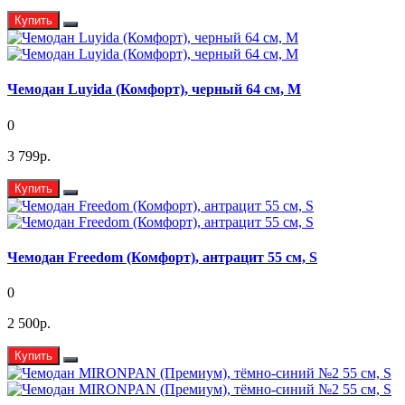
Купить
Чемодан Luyida (Комфорт), черный 64 см, M
0
3 799р.
Купить
Чемодан Freedom (Комфорт), антрацит 55 см, S
0
2 500р.
Купить