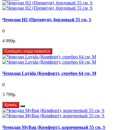
Чемодан H2 (Премиум), бордовый 55 см, S
0
4 999р.
Сообщить когда появится
Чемодан Luyida (Комфорт), серебро 64 см, M
0
3 799р.
Купить
Чемодан MyBag (Комфорт), коричневый 55 см, S