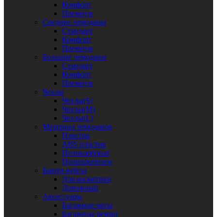
Комфорт
Премиум
Средние чемоданы
Стандарт
Комфорт
Премиум
Большие чемоданы
Стандарт
Комфорт
Премиум
Чехлы
Чехлы(S)
Чехлы(M)
Чехлы(L)
Материал чемоданов
Пластик
ABS пластик
Поликарбонат
Полипропилен
Бьюти-кейсы
Для косметики
Дорожный
Аксессуары
Багажные весы
Багажные ремни