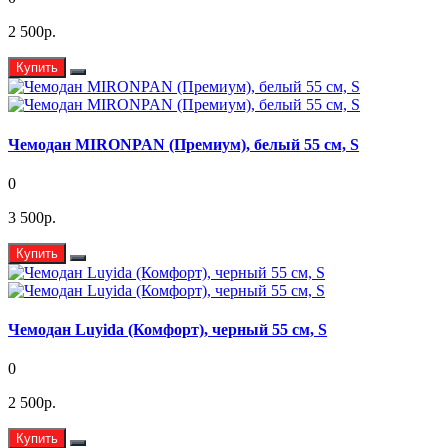
2 500р.
Купить
Чемодан MIRONPAN (Премиум), белый 55 см, S
0
3 500р.
Купить
Чемодан Luyida (Комфорт), черный 55 см, S
0
2 500р.
Купить