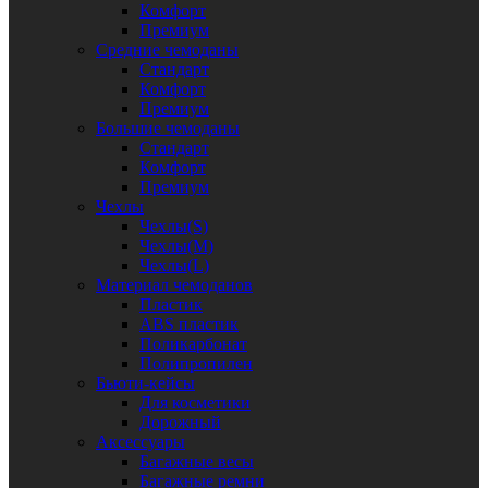
Комфорт
Премиум
Средние чемоданы
Стандарт
Комфорт
Премиум
Большие чемоданы
Стандарт
Комфорт
Премиум
Чехлы
Чехлы(S)
Чехлы(M)
Чехлы(L)
Материал чемоданов
Пластик
ABS пластик
Поликарбонат
Полипропилен
Бьюти-кейсы
Для косметики
Дорожный
Аксессуары
Багажные весы
Багажные ремни