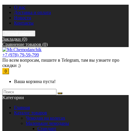
О нас
Доставка и оплата
Новости
Контакты
Личный кабинет
Закладки (0)
Сравнение товаров (0)
+7 (978) 79-59-799
По всем вопросам, пишите в Telegram, там вы узнаете про
скидки ;)
0
Ваша корзина пуста!
Kатегории
Главная
Каталог товаров
Чемодан на колесах
Маленькие чемоданы
Стандарт