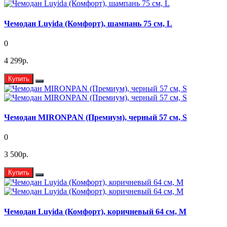
Чемодан Luyida (Комфорт), шампань 75 см, L
0
4 299р.
Купить
Чемодан MIRONPAN (Премиум), черный 57 см, S
0
3 500р.
Купить
Чемодан Luyida (Комфорт), коричневый 64 см, M