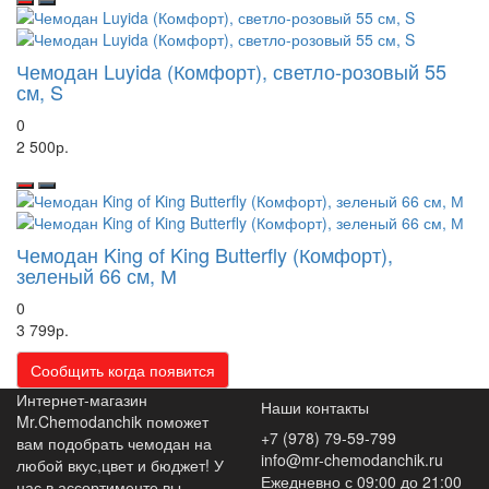
Чемодан Luyida (Комфорт), светло-розовый 55
см, S
0
2 500р.
Чемодан King of King Butterfly (Комфорт),
зеленый 66 см, М
0
3 799р.
Сообщить когда появится
Интернет-магазин
Наши контакты
Mr.Chemodanchik поможет
+7 (978) 79-59-799
вам подобрать чемодан на
info@mr-chemodanchik.ru
любой вкус,цвет и бюджет! У
Ежедневно с 09:00 до 21:00
нас в ассортименте вы