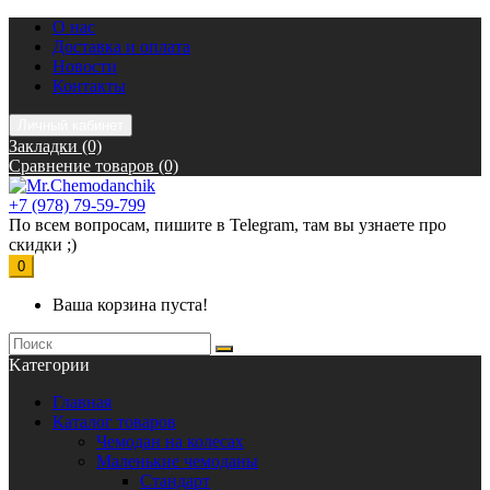
О нас
Доставка и оплата
Новости
Контакты
Личный кабинет
Закладки (0)
Сравнение товаров (0)
+7 (978) 79-59-799
По всем вопросам, пишите в Telegram, там вы узнаете про
скидки ;)
0
Ваша корзина пуста!
Kатегории
Главная
Каталог товаров
Чемодан на колесах
Маленькие чемоданы
Стандарт