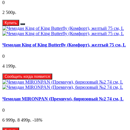
0
2 500р.
Купить
Чемодан King of King Butterfly (Комфорт), желтый 75 см, L
0
4 199р.
Сообщить когда появится
Чемодан MIRONPAN (Премиум), бирюзовый №2 74 см, L
0
6 999р.
8 499р.
-18
%