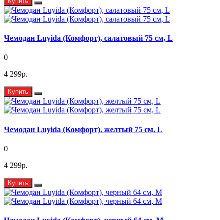
Купить
Чемодан Luyida (Комфорт), салатовый 75 см, L
0
4 299р.
Купить
Чемодан Luyida (Комфорт), желтый 75 см, L
0
4 299р.
Купить