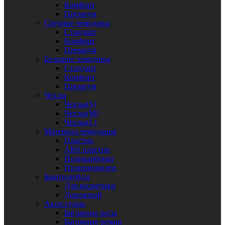
Комфорт
Премиум
Средние чемоданы
Стандарт
Комфорт
Премиум
Большие чемоданы
Стандарт
Комфорт
Премиум
Чехлы
Чехлы(S)
Чехлы(M)
Чехлы(L)
Материал чемоданов
Пластик
ABS пластик
Поликарбонат
Полипропилен
Бьюти-кейсы
Для косметики
Дорожный
Аксессуары
Багажные весы
Багажные ремни