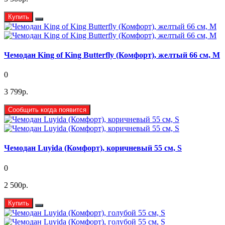
Купить
Чемодан King of King Butterfly (Комфорт), желтый 66 см, М
0
3 799р.
Сообщить когда появится
Чемодан Luyida (Комфорт), коричневый 55 см, S
0
2 500р.
Купить