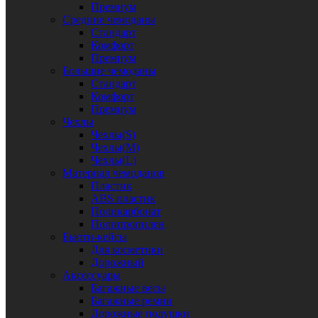
Премиум
Средние чемоданы
Стандарт
Комфорт
Премиум
Большие чемоданы
Стандарт
Комфорт
Премиум
Чехлы
Чехлы(S)
Чехлы(M)
Чехлы(L)
Материал чемоданов
Пластик
ABS пластик
Поликарбонат
Полипропилен
Бьюти-кейсы
Для косметики
Дорожный
Аксессуары
Багажные весы
Багажные ремни
Дорожные подушки