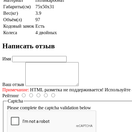
Материал
Поликарбонат
Габариты(см)
75x50x31
Вес(кг)
3.9
Объём(л)
97
Кодовый замок
Есть
Колеса
4 двойных
Написать отзыв
Имя
Ваш отзыв
Примечание:
HTML разметка не поддерживается! Используйте 
Рейтинг
Captcha
Please complete the captcha validation below