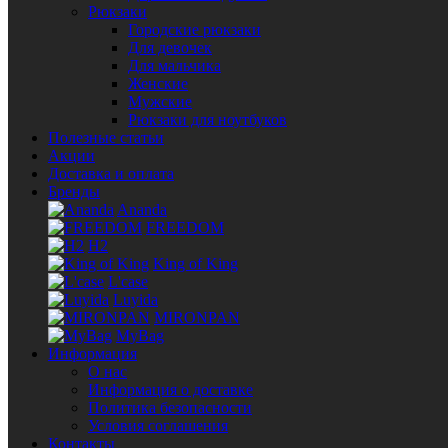
Рюкзаки
Городские рюкзаки
Для девочек
Для мальчика
Женские
Мужские
Рюкзаки для ноутбуков
Полезные статьи
Акции
Доставка и оплата
Бренды
Ananda
FREEDOM
H2
King of King
L'case
Luyida
MIRONPAN
MyBag
Информация
О нас
Информация о доставке
Политика безопасности
Условия соглашения
Контакты